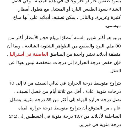
يسود طقس حار أو حار وجاف في هذه المدينة . وفي فصل
الشتاء يسود الطقس البارد أو المعتدل مع هطول أمطار
كثيرة وغزيرة. وبالتالي . يمكن تصنيف أديلايد على أنها مناخ
موسمي.
يونيو هو أكثر شهور السنة أمطارًا ويبلغ حجم الأمطار أكثر من
80 ملم. البرد والصقيع من الظواهر الشتوية الشائعة ، وبما أن
منطقة أديلايد تعتبر واحدة من المناطق
العاصفة في أستراليا
.
فإن خفض درجة الحرارة إلى درجات منخفضة ليس بعيدًا عن
العقل.
يتراوح متوسط ​​درجة الحرارة في ليالي الصيف من 8 إلى 10
درجات مئوية. عادة ، أقل من ثلاثة أيام من فصل الصيف .
تصل درجة حرارة الهواء إلى أكثر من 39 درجة مئوية. بشكل
عام ، من المتوقع أن يتراوح متوسط ​​درجة حرارة المياه
الساحلية لأديلايد من 13.7 درجة مئوية في أغسطس إلى 21.2
درجة مئوية في فبراير.