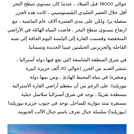
حوالي 18000 قبل الميلاد ، عندما كان مستوى سطح البحر
أقل خلال العصر الجليدي البليستوسيني ، كانت هذه الجزر
متصلة برا. ولكن على مدى العشرة آلاف عام الماضية ، مع
ارتفاع مستوى سطح البحر ، فاضت المياه الهائلة في الأراضي
المنخفضة وقسمت القارة إلى اليابسة اليوم الجافة إلى شبه
القاحلة والجزيرتين الجبليتين غينيا الجديدة وتسمانيا.
في شرق المنطقة الشاسعة التي تقع فيها دولة أستراليا ،
تنتشر العديد من الجزر (حوالي 30 ألف جزيرة كبيرة
وصغيرة) في مياه المحيط الهادئ ، ومن بينها دولة
نيوزيلندا. على الرغم من أن معظم أراضي القارة الأسترالية
مسطحة تقريبًا ، توجد في شرق أستراليا سلاسل جبلية
مستقرة تمتد موازية للساحل. توجد في جنوب جزيرة نيوزيلندا
(نيوزيلندا) سلسلة جبال تعرف باسم جبال الألب الجنوبية.