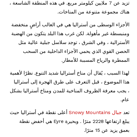
تزيد عن 7 ملايين كيلومتر مربع. في هذه المنطقة الشاسعة ،
هناك مجموعة متنوعة من المناخات.
الأجزاء الوسطى من أستراليا هي في الغالب أراضٍ منخفضة
ومنبسطة غير مأهولة. لكن غرب هذا البلد يتكون من الهضبة
الأسترالية ، وفي الشرق ، توجد سلاسل جبلية عالية مثل
الحصن القوي الذي يحمي الأجزاء الداخلية من السحب
الممطرة والرياح المسببة للأمطار.
لهذا السبب ، يُقال أن مناخ أستراليا شديد التنوع. نظرًا لأهمية
هذا الموضوع ، قبل التعرف على طرق الهجرة إلى أستراليا
، يجب معرفة الظروف المناخية للمدن ومناخ أستراليا بشكل
عام.
تعد
جبال Snowy Mountains
أعلى نقطة في أستراليا حيث
يبلغ ارتفاعها 2228 مترًا . وبحيرة Eyre هي أخفض نقطة
بعمق يزيد عن 15 مترًا.