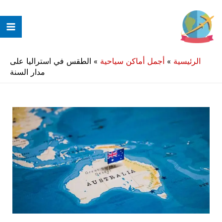
خطي
لى
ain
لمحتوى
enu
الرئيسية
»
أجمل أماكن سياحية
»
الطقس في استراليا على
مدار السنة