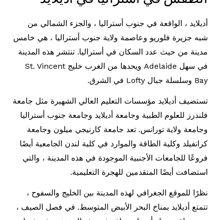
أديلايد ، الواقعة في جنوب أستراليا ، والجزء الشمالي من
شبه جزيرة فلوريو وعاصمة ولاية جنوب أستراليا ، هي خامس
مدينة من حيث عدد السكان في أستراليا. تنتشر هذه المدينة
في سهل Adelaide ويحدها من الغرب خليج St. Vincent
Bay وسلسلة جبال Lofty في الشرق.
تستضيف أديلايد مؤسسات التعليم العالي الشهيرة مثل جامعة
فلندرز للعلوم الطبية وجامعة أديلايد وجامعة جنوب أستراليا
وجامعة ولاية تورانس. تعد جامعة كارنيجي ميلون وجامعة
كرانفيلد وكلية الطاقة والموارد في كلية لندن الجامعية أيضًا
فروعًا للجامعات الأجنبية الموجودة في هذه المدينة ، والتي
استضافت أيضًا المتقدمين للهجرة التعليمية.
نظرًا للموقع الجغرافي لهذه المدينة بين الخليج والسفوح ،
تتمتع أديلايد بمناخ البحر الأبيض المتوسط. في فصل الصيف ،