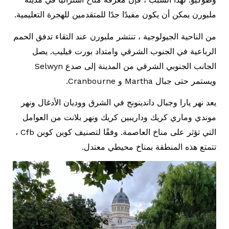
ملبورن يمكن أن يكون مفيدًا جدًا للمتقدمين للهجرة التعليمية.
من الناحية الجيولوجية ، تنتشر ملبورن عند التقاء تدفق الحمم
الرباعية في الجنوب الشرقي وامتداد بورت فيليب. يصل
الجانب الجنوبي الشرقي من المدينة إلى صدع Selwyn
ويستمر حتى جبال Martha و Cranbourne.
يعد نهر يارا وجبال داندينونج في الشرق ووديان الأدغال ونهر
موندي وماري كريك وداريبين كريك ونهر بلانت من العوامل
التي تؤثر على مناخ العاصمة. وفقًا لتصنيف كوبن كوبن Cfb ،
تتمتع هذه المنطقة بمناخ محيطي معتدل.