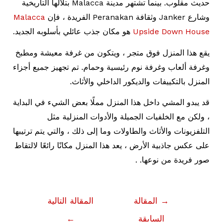
حديث مقلوب. بينما تشتهر مدينة Malacca بتلالها التاريخية
وشارع Janker وثقافة Peranakan الفريدة ، فإن
Malacca
Upside Down House
هو مكان جذب عائلي بأسلوبه الجديد.
يقع هذا المنزل فوق متجر ، ويتكون من غرفة معيشة ومطبخ
وغرفة ألعاب وغرفة نوم رئيسية وحمام. تم تجهيز جميع أجزاء
المنزل بالتكييفات والديكور الداخلي والأثاث.
قد يبدو المشي داخل هذا المنزل مملًا بعض الشيء في البداية
، ولكن مع الخلفيات الجميلة والأدوات المنزلية مثل
التلفزيونات والأثاث والطاولات وما إلى ذلك ، والتي يتم ترتيبها
على عكس جاذبية الأرض ، يعد هذا المنزل مكانًا رائعًا لالتقاط
صور فريدة من نوعها. .
تصفّح
→
المقالة
المقالة التالية
المقالات
السابقة
←