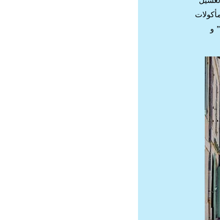
الغسيل
مأكولات
جزائرية التقليدية. كما توجد في هذه المنطقة مبان تاريخية مهمة مثل “Cathedral of Dulla Major” و “Old Charity” و