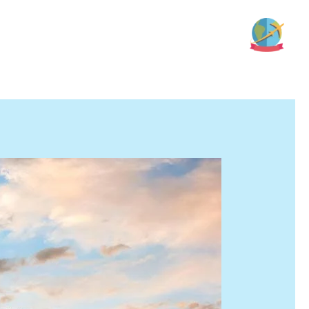
خطي
لى
لمحتوى