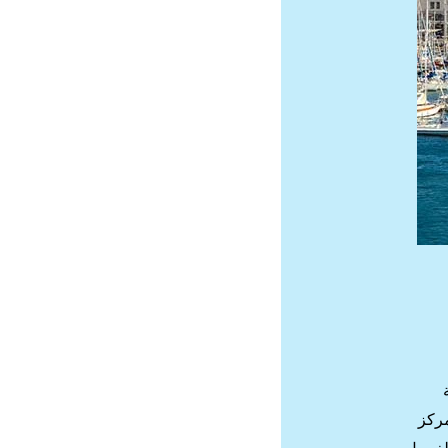
ة
مركز