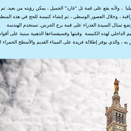
يا ، ولأنه يقع على قمة تل “غارد” الجميل ، يمكن رؤيته من بعيد. تم
مراقبة ، وخلال العصور الوسطى ، تم إنشاء كنيسة للحج في هذه المنطق
التي تراها اليوم إلى 1853 إلى 1864 ، ويوضع تمثال السيدة العذراء على قمة برج الجرس. تستخدم الهندسة
م الداخلي لهذه الكنيسة وقبتها وفسيفساءها الذهبية مبنية على أقو
به ، والذي يوفر إطلالة فريدة على الميناء القديم والأسطح الحمراء ل