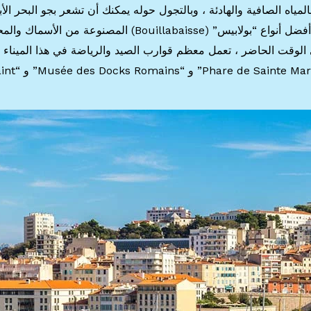
اء محاط بالمياه الصافية والهادئة ، وبالتجول حوله يمكنك أن تشعر بجو البحر ال
المتوسط ​​لهذه المدينة. يعتقد الكثير من الناس أن أفضل أنواع “بولابيس” (Bouillabaisse) المصنوعة من الأسما
 الوقت الحاضر ، تعمل معظم قوارب الصيد والرياضة في هذا الميناء ،
أقاموا سوقًا للأسماك على جانبه الشرقي. تقع “de Sainte Marie