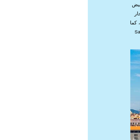
أبيض
ك والمحار
 كما
Phare ” و “Musée des Docks Romains” و “Saint