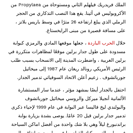
الملك فريدريك فيلهلم الثاني ومستوحاة من Propylaea من
الأكروبوليس في أثينا. يقع هذا النصب التذكاري من الحجر
الرملي الذي يبلغ ارتفاعه 26 مترًا في وسط باريس بلاتز ،
على مسافة قصيرة من مبنى الرايخستاغ.
خلال
الحرب الباردة
، جعلها موقعها المادي والرمزي كبوابة
مسدودة على طول جدار برلين موقعًا لمظاهرات متكررة في
برلين الغربية ، واضطرت المدينة إلى الانسحاب بسبب طلب
الرئيس الأمريكي رونالد ريغان عام 1987 إلى ميخائيل
جورباتشوف . زعيم أعلن الاتحاد السوفياتي تدمير الجدار.
احتفل بالجدار أيضًا بمشهد مؤثر ، عندما سار المستشارة
الألمانية أنجيلا ميركل والروسي ميخائيل جورباتشوف
والبولندي ليخ فاليسا عبر البوابة في عام 1999 لإحياء ذكرى
تدمير جدار برلين قبل 20 عامًا. يوصى بشدة بزيارة بوابة
براندنبورغ ليلاً وهي بلا شك واحدة من أفضل اماكن السياحة
في برلين التي يمكنك القيام بها في برلين دون إنفاق مال.