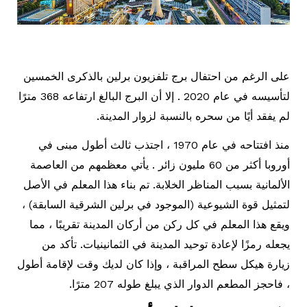
على الرغم من احتفال برج تلفزيون برلين بالذكرى الخمسين
لتأسيسه في عام 2020 . إلا أن البرج البالغ ارتفاعه 368 مترًا
لم يفقد أيًا من سحره بالنسبة لزوار المدينة.
منذ افتتاحه في عام 1970 ، اجتذب ثالث أطول مبنى في
أوروبا أكثر من 60 مليون زائر . يأتي معظمهم من العاصمة
الألمانية بسبب المناظر الخلابة. تم بناء هذا المعلم في الأصل
لتمثيل قوة الشيوعية (الموجود في برلين الشرقية السابقة) ،
ويقع هذا المعلم في كل ركن من أركان المدينة تقريبًا ، مما
يجعله رمزًا لإعادة توحيد المدينة في الثمانينيات. تأكد من
زيارة هيكل سطح المراقبة ، وإذا كان لديك وقت لإقامة أطول
، فاحجز المطعم الدوار الذي يبلغ طوله 207 مترًا.