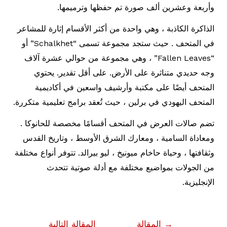
وأربعة وعشرين ألف صورة تم حفظها وترميمها.
الذاكرة الكاذبة ، وهي واحدة من أكثر الأقسام إثارة للمشاعر
في المتحف . حيث ستجد مجموعة تسمى “Schalkhet” أو
“Fallen Leaves” ، وهي مجموعة من حوالي عشرة آلاف
وجه حديدي متناثرة على الأرض. على أقل تقدير. يحتوي
المتحف أيضًا على مكتبة وأرشيف واسعين في أكاديمية
المتحف اليهودي في برلين ، حيث تُعقد برامج تعليمية متكررة.
تضم صالات العرض في المتحف أقسامًا مخصصة للحانوكا .
ومعاداة السامية ، ومعارك الشرق الأوسط ، وتاريخ القدس
وثقافتها ، وحياة حاخام ميونيخ ، ليو بيرالد. تتوفر أنواع مختلفة
من الجولات بمواضيع مختلفة مع أدلة صوتية تتحدث
الإنجليزية.
تصفّح
→
المقالة
المقالة التالية