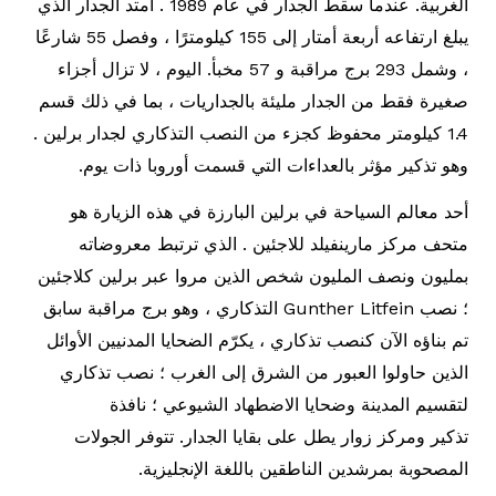
الغربية. عندما سقط الجدار في عام 1989 . امتد الجدار الذي
يبلغ ارتفاعه أربعة أمتار إلى 155 كيلومترًا ، وفصل 55 شارعًا
، وشمل 293 برج مراقبة و 57 مخبأ. اليوم ، لا تزال أجزاء
صغيرة فقط من الجدار مليئة بالجداريات ، بما في ذلك قسم
1.4 كيلومتر محفوظ كجزء من النصب التذكاري لجدار برلين .
وهو تذكير مؤثر بالعداءات التي قسمت أوروبا ذات يوم.
أحد معالم السياحة في برلين البارزة في هذه الزيارة هو
متحف مركز مارينفيلد للاجئين . الذي ترتبط معروضاته
بمليون ونصف المليون شخص الذين مروا عبر برلين كلاجئين
؛ نصب Gunther Litfein التذكاري ، وهو برج مراقبة سابق
تم بناؤه الآن كنصب تذكاري ، يكرّم الضحايا المدنيين الأوائل
الذين حاولوا العبور من الشرق إلى الغرب ؛ نصب تذكاري
لتقسيم المدينة وضحايا الاضطهاد الشيوعي ؛ نافذة
تذكير ومركز زوار يطل على بقايا الجدار. تتوفر الجولات
المصحوبة بمرشدين الناطقين باللغة الإنجليزية.