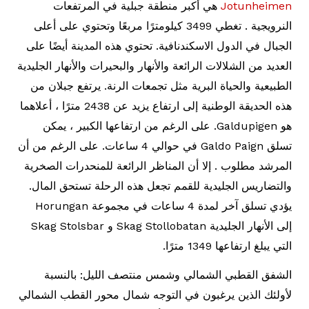
Jotunheimen
هي أكبر منطقة جبلية في المرتفعات
النرويجية . تغطي 3499 كيلومترًا مربعًا وتحتوي على أعلى
الجبال في الدول الاسكندنافية. تحتوي هذه المدينة أيضًا على
العديد من الشلالات الرائعة والأنهار والبحيرات والأنهار الجليدية
الطبيعية والحياة البرية مثل تجمعات الرنة. يرتفع جبلان من
هذه الحديقة الوطنية إلى ارتفاع يزيد عن 2438 مترًا ، أعلاهما
هو Galdupigen. على الرغم من ارتفاعها الكبير ، يمكن
تسلق Galdo Paign في حوالي 4 ساعات. على الرغم من أن
المرشد مطلوب . إلا أن المناظر الرائعة للمنحدرات الصخرية
والتضاريس الجليدية للقمم تجعل هذه الرحلة تستحق المال.
يؤدي تسلق آخر لمدة 4 ساعات في مجموعة Horungan
إلى الأنهار الجليدية Skag Stollobatan و Skag Stolsbar
التي يبلغ ارتفاعها 1349 مترًا.
الشفق القطبي الشمالي وشمس منتصف الليل: بالنسبة
لأولئك الذين يرغبون في التوجه شمال محور القطب الشمالي