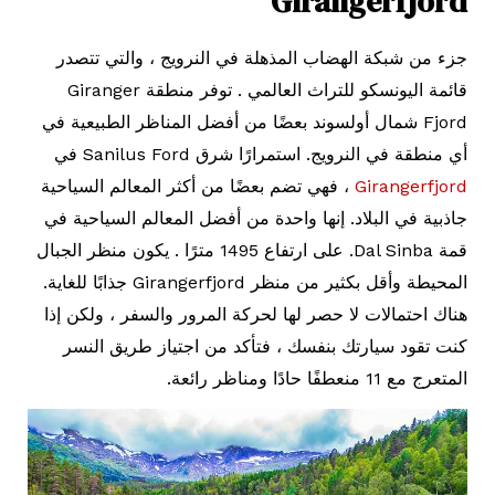
Girangerfjord
جزء من شبكة الهضاب المذهلة في النرويج ، والتي تتصدر
قائمة اليونسكو للتراث العالمي . توفر منطقة Giranger
Fjord شمال أولسوند بعضًا من أفضل المناظر الطبيعية في
أي منطقة في النرويج. استمرارًا شرق Sanilus Ford في
Girangerfjord
، فهي تضم بعضًا من أكثر المعالم السياحية
جاذبية في البلاد. إنها واحدة من أفضل المعالم السياحية في
قمة Dal Sinba. على ارتفاع 1495 مترًا . يكون منظر الجبال
المحيطة وأقل بكثير من منظر Girangerfjord جذابًا للغاية.
هناك احتمالات لا حصر لها لحركة المرور والسفر ، ولكن إذا
كنت تقود سيارتك بنفسك ، فتأكد من اجتياز طريق النسر
المتعرج مع 11 منعطفًا حادًا ومناظر رائعة.