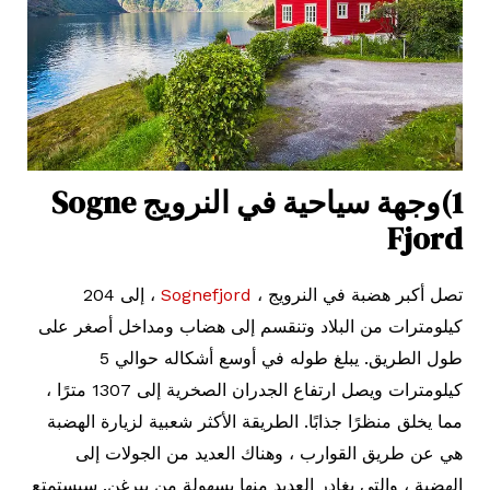
1)وجهة سياحية في النرويج Sogne
Fjord
تصل أكبر هضبة في النرويج ،
Sognefjord
، إلى 204
كيلومترات من البلاد وتنقسم إلى هضاب ومداخل أصغر على
طول الطريق. يبلغ طوله في أوسع أشكاله حوالي 5
كيلومترات ويصل ارتفاع الجدران الصخرية إلى 1307 مترًا ،
مما يخلق منظرًا جذابًا. الطريقة الأكثر شعبية لزيارة الهضبة
هي عن طريق القوارب ، وهناك العديد من الجولات إلى
الهضبة ، والتي يغادر العديد منها بسهولة من بيرغن. سيستمتع