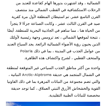
الشمالية ، وقد اشتهرت بدورها الهام كقاعدة للعديد من
الرحلات الاستكشافية في القطب الشمالي منذ منتصف
القرن التاسع عشر. تم استيطان المنطقة لأول مرة كقرية
صيد في القرن الثالث عشر ، وكانت الصناعة جزءًا لا يتجزأ
من الحياة هنا ، مما ساهم في الجاذبية البحرية للمنطقة. أيضًا
، نتيجة لموقعها الشمالي ، تعد ترومس وجهة رئيسية لأولئك
الذين يحبون رؤية الأضواء الشمالية الرائعة. يجد السياح العديد
من عوامل الجذب في المدينة ، بما في ذلك Polaria
والمتحف القطبي ، لشرح واكتشاف هذه الظاهرة.
واحدة من أكثر مناطق الجذب السياحي غير المتوقعة لمنطقة
في الشمال المتجمد هي حديقة Arctic-Alptroms النباتية ،
والتي تضم مجموعة من النباتات المزهرة بما في ذلك الفاونيا
القوية والخشخاش الأزرق التبتي العملاق ، كما توجد حديقة
مخصصة للنباتات الطبية التقليدية.