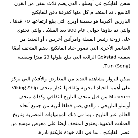
سفن الفايكنج في أوسلو ، الذي يضم ثلاث سفن من القرن
التاسع ، تم استخدام كل منها كغرفة دفن للفايكنج
البارزين. أكبرها هو سفينة أوبرج التي يبلغ ارتفاعها 70 قدمًا ،
والتي تم بناؤها حوالي عام 800 بعد الميلاد ، والتي تحتوي
على زوجة رئيس القبيلة وامرأتين أخريين ، أو العديد من
العناصر الأخرى التي تصور حياة الفايكنج. يضم المتحف أيضًا
سفينة Gokstad الرائعة التي يبلغ طولها 23 مترًا وسفينة
Tun (Song).
يمكن للزوار مشاهدة العديد من المعارض والأفلام التي تركز
على أهمية الحياة البحرية وثقافتها. يُدار متحف Viking Ship
Museum من قبل متحف التاريخ الثقافي وكذلك متحف
أوسلو التاريخي ، والذي يضم قطعًا أثرية من جميع أنحاء
العالم عبر التاريخ ، بما في ذلك المومياوات المصرية وتاريخ
العملات الذهبية. يحتوي المتحف أيضًا على معرض موسع من
عصر الفايكنج ، بما في ذلك خوذة فايكنغ نادرة.