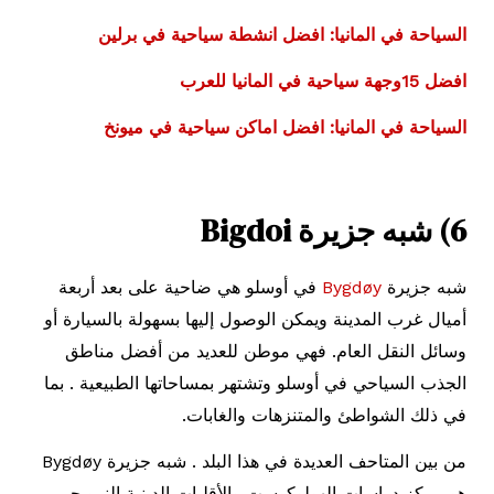
السياحة في المانيا: افضل انشطة سياحية في برلين
افضل 15وجهة سياحية في المانيا للعرب
السياحة في المانيا: افضل اماكن سياحية في ميونخ
6) شبه جزيرة Bigdoi
شبه جزيرة
Bygdøy
في أوسلو هي ضاحية على بعد أربعة
أميال غرب المدينة ويمكن الوصول إليها بسهولة بالسيارة أو
وسائل النقل العام. فهي موطن للعديد من أفضل مناطق
الجذب السياحي في أوسلو وتشتهر بمساحاتها الطبيعية . بما
في ذلك الشواطئ والمتنزهات والغابات.
من بين المتاحف العديدة في هذا البلد . شبه جزيرة Bygdøy
هو مركز دراسات الهولوكوست والأقليات الدينية النرويجي