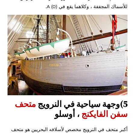
للأسماك المجففة ، وكلاهما يقع في A (O).
5)وجهة سياحية في النرويج
متحف
سفن الفايكنج
، أوسلو
أكبر متحف في النرويج مخصص لأسلافه البحريين هو متحف