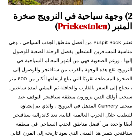
2) وجهة سياحية في النرويج صخرة
المنبر (
Priekestolen
)
تعتبر Pulpit Rock من أفضل مناطق الجذب السياحي ، وهي
مناسبة للمسافرين النشطين بفضل الرحلة الصعبة للوصول
إليها . ورغم الصعوبة فهي من أشهر المعالم السياحية في
النرويج. تقع هذه الوجهة بالقرب من ستافنجر وللوصول إلى
الصخرة المسطحة تقريبًا التي يبلغ ارتفاعها أكثر من 600 متر
، تحتاج إلى السفر بالقارب والحافلة ثم المشي لمدة ساعتين.
سيحب أولئك الذين يزورون منطقة ستافنجر التوقف عند
متحف Cannery المذهل في النرويج ، والذي تم إنشاؤه
للتعليب خلال الحرب العالمية الثانية. تعد كاتدرائية ستافنجر
أيضًا واحدة من أفضل مناطق الجذب السياحي في منطقة
ستافنجر. يتميز هذا المبنى الذي يعود تاريخه إلى القرن الثاني