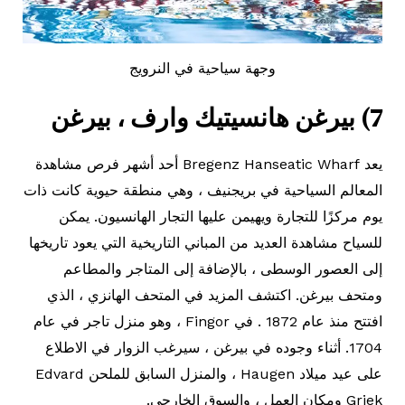
وجهة سياحية في النرويج
7) بيرغن هانسيتيك وارف ، بيرغن
يعد Bregenz Hanseatic Wharf أحد أشهر فرص مشاهدة
المعالم السياحية في بريجنيف ، وهي منطقة حيوية كانت ذات
يوم مركزًا للتجارة ويهيمن عليها التجار الهانسيون. يمكن
للسياح مشاهدة العديد من المباني التاريخية التي يعود تاريخها
إلى العصور الوسطى ، بالإضافة إلى المتاجر والمطاعم
ومتحف بيرغن. اكتشف المزيد في المتحف الهانزي ، الذي
افتتح منذ عام 1872 . في Fingor ، وهو منزل تاجر في عام
1704. أثناء وجوده في بيرغن ، سيرغب الزوار في الاطلاع
على عيد ميلاد Haugen ، والمنزل السابق للملحن Edvard
Griek ومكان العمل ، والسوق الخارجي.