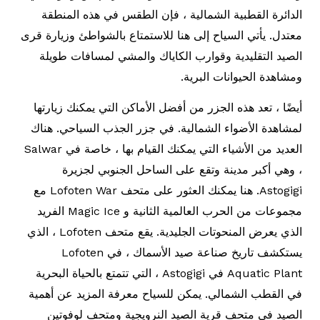
الدائرة القطبية الشمالية ، فإن الطقس في هذه المنطقة
معتدل. يأتي السياح إلى هنا للاستمتاع بالشواطئ وزيارة قرى
الصيد التقليدية وقوارب الكاياك والمشي لمسافات طويلة
ومشاهدة الحيوانات البرية.
أيضًا ، تعد هذه الجزر من أفضل الأماكن التي يمكنك زيارتها
لمشاهدة الأضواء الشمالية. في جزر الجذب السياحي. هناك
العديد من الأشياء التي يمكنك القيام بها ، خاصة في Salwar
، وهي أكبر مدينة وتقع على الساحل الجنوبي لجزيرة
Astogigi. هنا يمكنك العثور على متحف Lofoten War مع
مجموعات من الحرب العالمية الثانية و Magic Ice الفريد
الذي يعرض المنحوتات الجليدية. يقع متحف Lofoten ، الذي
يستكشف تاريخ صناعة صيد الأسماك ، في Lofoten
Aquatic Plant في Astogigi ، التي تتمتع بالحياة البحرية
في القطب الشمالي. يمكن للسياح معرفة المزيد عن أهمية
الصيد في متحف قرية الصيد النرويجية ومتحف لوفوتين