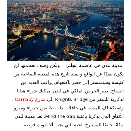
مدينة لندن هي عاصمة إنجلترا . ولكن وصف لعظمتها لن
يكون بعيدًا عن الواقع.و يمتد تاريخ هذه المدينة الصاخبة من
كنيسة وستمنستر إلى قصر باكنغهام. يراقب العديد من
السياح تغيير الحرس الملكي في لندن. يمكنك شراء هدايا
تذكارية للسفر من Knights Bridge إلى
شارع Carnaby
.
واستكشاف المدينة في حافلات ذات طابقين حمراء ومترو
الأنفاق الذي يذكرنا بأغنية Mind the Gap. تعد مدينة لندن
مكانًا خاصًا للمسارح الحية التي يجب ألا تفوتك فرصة