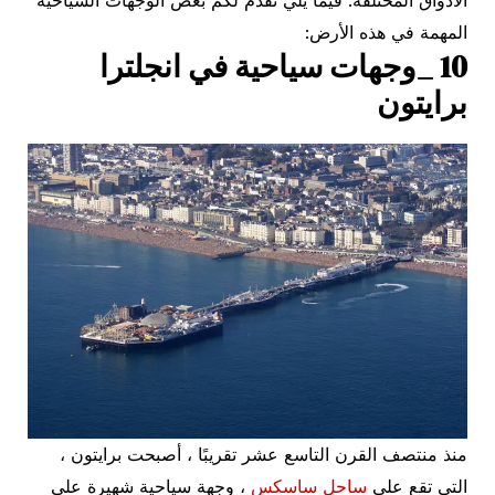
الأذواق المختلفة. فيما يلي نقدم لكم بعض الوجهات السياحية
المهمة في هذه الأرض:
10 _وجهات سياحية في انجلترا
برايتون
منذ منتصف القرن التاسع عشر تقريبًا ، أصبحت برايتون ،
التي تقع على
ساحل ساسكس
، وجهة سياحية شهيرة على