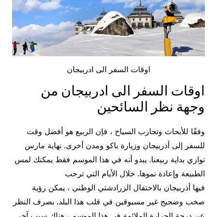
اوقات السفر الى ادربيجان
اوقات السفر الى ادربيجان من
وجهة نظر السائحين
وفقًا للأبحاث وتجارب السياح ، فإن الربيع هو أفضل وقت
للسفر إلى أذربيجان وزيارة باكو ومدن أخرى. نهاية مارس
توازي بداية ربيعنا. يبدو أنه في هذا الموسم فقط يمكنك لمس
الطبيعة وإعادة نموها. خلال الأيام التي ترحب
فيها أذربيجان بالاحتفال الزرادشتي الوطني ، يمكن رؤية
صخب وضجيج غير مسبوقين في قلب هذا البلد. بصرف النظر
عن درجة الحرارة الملائمة في هذا الموسم ، هناك سبب آخر