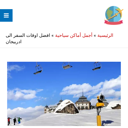
خطي
لى
ain
لمحتوى
enu
الرئيسية
»
أجمل أماكن سياحية
»
افضل اوقات السفر الى
ادربيجان