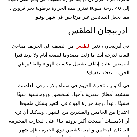
إلى 40 درجة مئوية! تقترن هذه الحرارة برطوبة بحر قزوين ،
مما يجعل السائحين غير مرتاحين في شهر يونيو.
ادربيجان الطقس
في أذربيجان ، تغير
الطقس
من الصيف إلى الخريف مفاجئ
للغاية لدرجة أنك ما زلت مصدومًا لبضعة أيام ولا تريد قبول
أنه يتعين عليك إيقاف تشغيل مكيفات الهواء والتفكير في
الحزمة لتدفئة نفسك!
في أكتوبر ، تتحرك الغيوم في سماء باكو ، وفي العاصمة ،
ستشهد أمطارًا شعرية وأجواء لشخصين ورومانسية. شيئًا
فشيئًا ، تبدأ درجة حرارة الهواء في التغير بشكل ملحوظ
اعتبارًا من الخامس والعشرين من الشهر ، ويمكنك أن ترى
أن الأمسيات أصبحت أكثر برودة. بناءً على التجارب المحترمة
للسكان المحليين والمستكشفين ذوي الخبرة ، فإن شهر