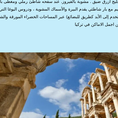
ليج أزرق ضيق . مشوبة بالفيروز. عند سفحه شاطئ رملي ومغطى با
م مع بار شاطئي يقدم البيرة والأسماك المشوية ، ودروس اليوغا التي 
خدم إلى الأبد كطريق للبضائع) عبر المساحات الخضراء المورقة والشل