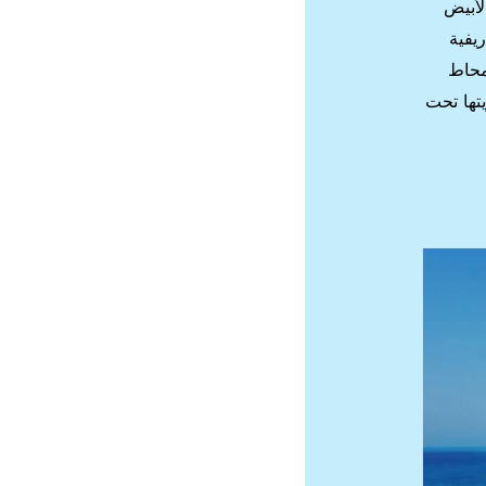
لأبيض
يفية
أزرق فاتح محاط
تها تحت