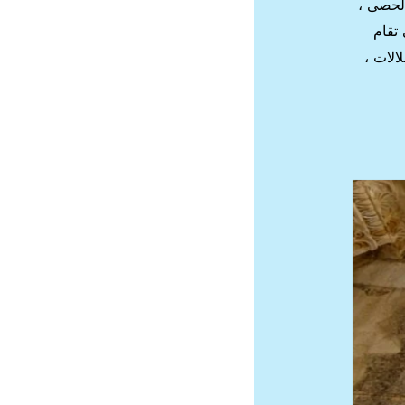
لحصى ،
تقام
الات ،