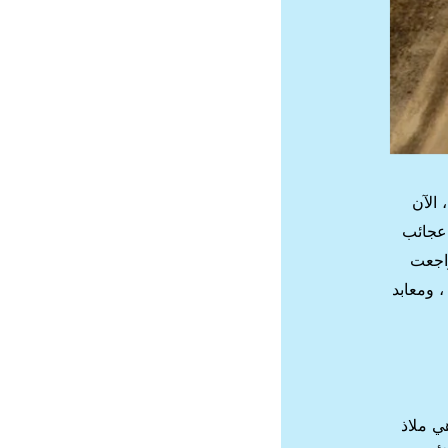
 الآن
 عجائب
راجعت
دة ، ومعابد
ي ملاذ