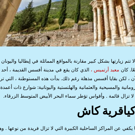
تتم زيارتها بشكل كبير مقارنة بالمواقع المماثلة في إيطاليا واليونان ،
ًا. كان
معبد أرتميس ،
الذي كان يقع في مدينة أفسس القديمة ، أحد
الآن ، لكن بقايا أفسس مذهلة رغم ذلك. بدأت هذه المستوطنة ، التي ت
نذ 9000 عام. المباني الرومانية والمسيحية والعثمانية والهلنستية واليونانية: شوارع ذات أعم
تزال قائمة . وأقواس تؤطر سماء البحر الأبيض المتوسط ​​الزرقاء.
 يكفي عن المراكز الساحلية الكبيرة التي لا تزال فريدة من نوعها . وه