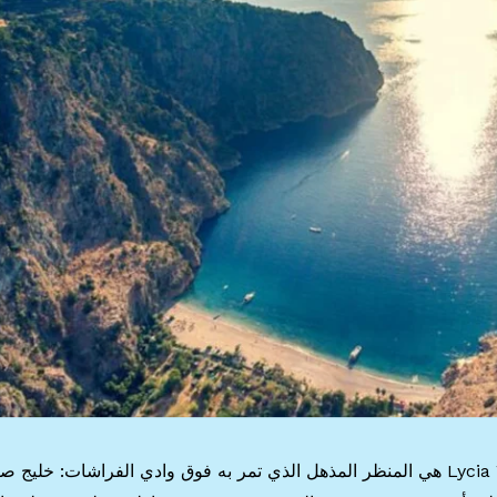
واحدة من اجمل اماكن في تركيا للمشي في Lycia Way هي المنظر المذهل الذي تمر به فوق وادي الفراشات: خل