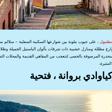
طنبول
، على جيوب ملونة بين شوارعها السكنية السفلية – سلالم م
I . وفن الشارع . وشوارع مظللة ومنازل خشبية ذات شرفات بألوان الباستيل الجميلة و
ل في الشوارع المنحدرة المرصوفة بالحصى لتتعجب من المقاهي القديمة والمحلات الت
لمثيرة.
اوادي بروانة ، فتحية