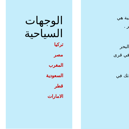
الوجهات
لية هي
 .
السياحية
تركيا
لبحر
مصر
 في قرى
المغرب
السعودية
تك في
قطر
الامارات