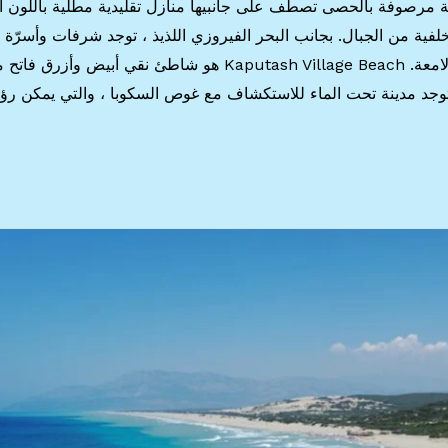
ونة مرصوفة بالحصى تصطف على جانبيها منازل تقليدية مطلية باللون ا
ية من الجبال. بجانب البحر الفيروزي اللذيذ ، توجد شرفات وأسرّة ر
للسباحة مبنية على الماء ، مع وسائد ومنسوجات لامعة. Kaputash Village Beach هو شاطئ نقي أبيض و
 توجد مدينة تحت الماء للاستكشاف مع غوص السكوبا ، والتي يمكن رؤي