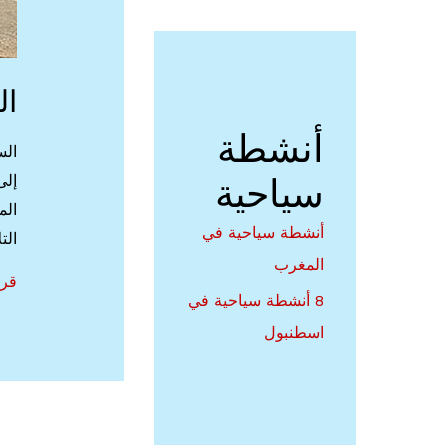
ال
أنشطة
الس
سياحية
إلى
الم
أنشطة سياحية في
الت
المغرب
الس
قرا
8 أنشطة سياحية في
في
اسطنبول
تون
اجم
اما
سيا