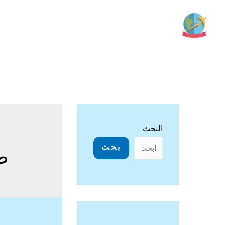
خطي
لى
لمحتوى
البحث
بحث
ط