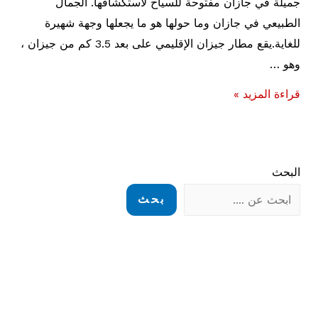
جميلة في جازان مفتوحة للسياح لاستكشافها. الجمال
الطبيعي في جازان وما حولها هو ما يجعلها وجهة شهيرة
للغاية.يقع مطار جيزان الإقليمي على بعد 3.5 كم من جيزان ،
وهو …
اجمل
قراءة المزيد »
اماكن
سياحية
في
البحث
جازان
بحث