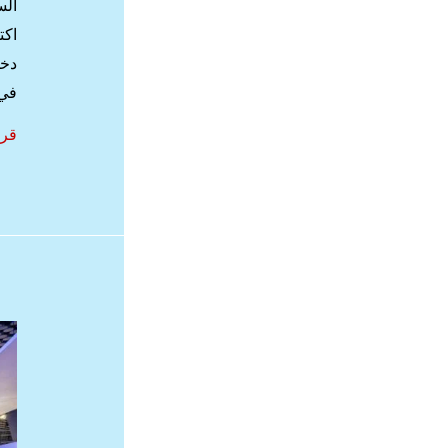
الس
اكت
دخو
في
الس
قرا
في
سوي
اجم
أما
سيا
في
زيو