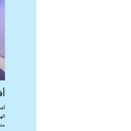
أف
أفض
اله
مثي