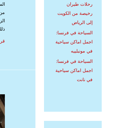
رحلات طيران
الس
من 
رخيصة من الكويت
الز
إلى الرياض
ذلك
السياحة في فرنسا:
الس
قرا
اجمل اماكن سياحية
في
في مونبلييه
سوي
السياحة في فرنسا:
اجم
اجمل اماكن سياحية
أما
في نانت
سيا
في
جن