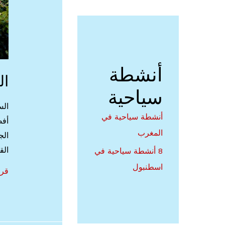
أنشطة
ال
سياحية
الس
أنشطة سياحية في
أفض
المغرب
الج
الق
8 أنشطة سياحية في
اسطنبول
الس
قرا
في
سوي
اجم