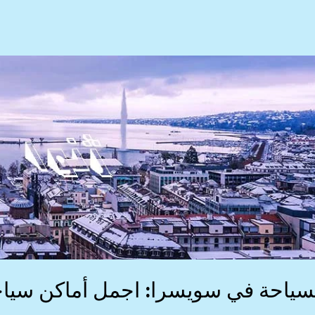
كن
حية
رلاكن
سياحة في سويسرا: اجمل أماكن سيا