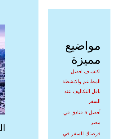
أما
سيا
في
انت
مواضيع
مميزة
اكتشاف افضل
المطاعم والانشطة
باقل التكاليف عند
السفر
أفضل 5 فنادق في
مصر
ال
فرصتك للسفر في