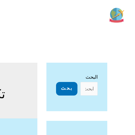
خطي
لى
لمحتوى
البحث
بحث
تك