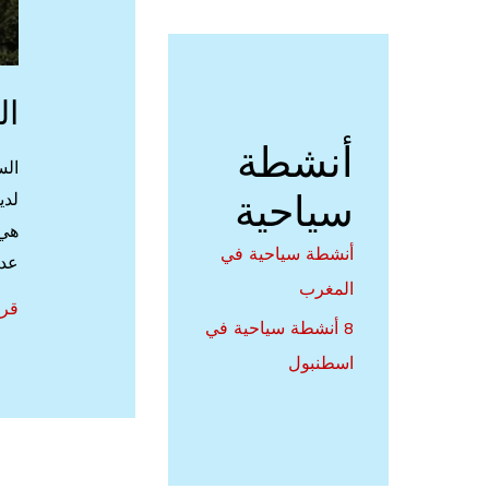
ال
أنشطة
الس
سياحية
لدي
هي 
أنشطة سياحية في
عدد
المغرب
الس
قرا
8 أنشطة سياحية في
في
اسطنبول
فرن
اجم
اما
سيا