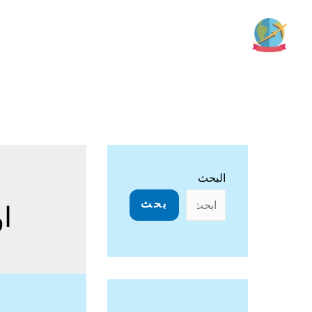
خطي
لى
لمحتوى
البحث
بحث
ا