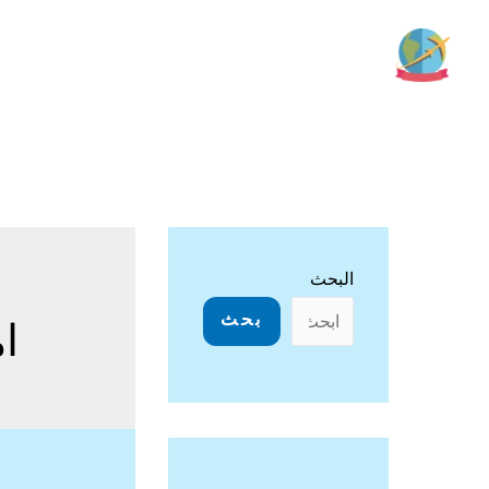
خطي
لى
لمحتوى
البحث
بحث
ا