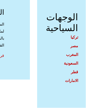
ال
الوجهات
السياحية
الس
لما
تركيا
بال
الق
مصر
المغرب
الس
قرا
في
السعودية
مالي
قطر
اف
الامارات
الا
الس
في
ملق