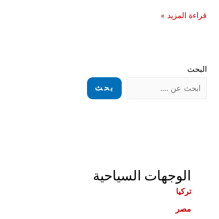
السياحة
قراءة المزيد »
في
ايطاليا:
اجمل
البحث
اماكن
سياحية
بحث
في
فلورنسا
الوجهات السياحية
تركيا
مصر