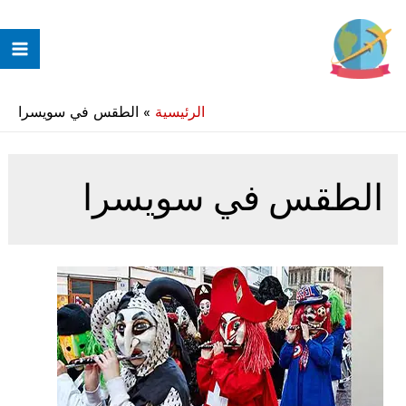
خطي
لى
ain
لمحتوى
enu
الرئيسية
»
الطقس في سويسرا
الطقس في سويسرا