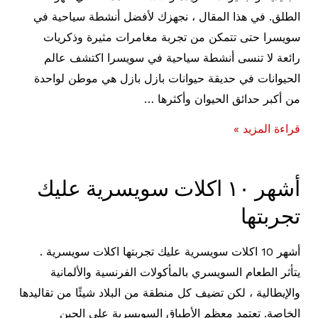
الطلق. في هذا المقال ، نجهزك لأفضل أنشطة سياحية في
سويسرا حتى تتمكن من تجربة مغامرات مثيرة وذكريات
رائعة لا تنسى أنشطة سياحية في سويسرا اكتشف عالم
الحيوانات في حديقة حيوانات بازل بازل هي موطن لواحدة
من أكبر حدائق الحيوان وأكثرها …
أفضل
قراءة المزيد »
أنشطة
سياحية
أشهر ١٠ اكلات سويسرية عليك
في
تجربتها
سويسرا
أشهر 10 اكلات سويسرية عليك تجربتها اكلات سويسرية .
يتأثر الطعام السويسري بالمأكولات الفرنسية والألمانية
والإيطالية ، لكن تضيف كل منطقة من البلاد شيئًا من تقاليدها
الخاصة. تعتمد معظم الأطباق السويسرية على الجبن