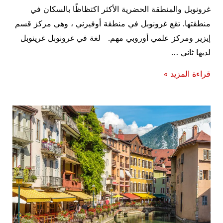
غرونوبل والمنطقة الحضرية الأكثر اكتظاظًا بالسكان في
منطقتها. تقع غرونوبل في منطقة أوفيرني ، وهي مركز قسم
إيزير ومركز علمي أوروبي مهم. لغة في غرونوبل غرينوبل
لديها ثاني …
السياحة
قراءة المزيد »
في
فرنسا:
اجمل
اماكن
سياحية
في
غرونوبل