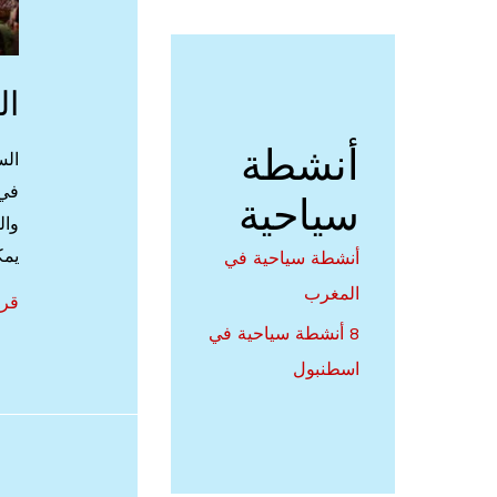
ال
أنشطة
الس
في 
سياحية
وال
يمك
أنشطة سياحية في
المغرب
الس
قرا
8 أنشطة سياحية في
في
الما
اسطنبول
اف
انش
سيا
في