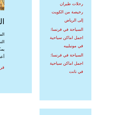
رحلات طيران
رخيصة من الكويت
ال
إلى الرياض
السياحة في فرنسا:
الس
اجمل اماكن سياحية
الت
في مونبلييه
يمك
السياحة في فرنسا:
أعط
اجمل اماكن سياحية
الس
قرا
في نانت
في
الما
اف
اما
سيا
في