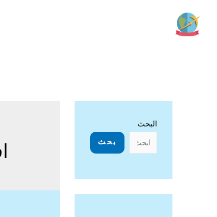
خطي
لى
لمحتوى
البحث
بحث
ا