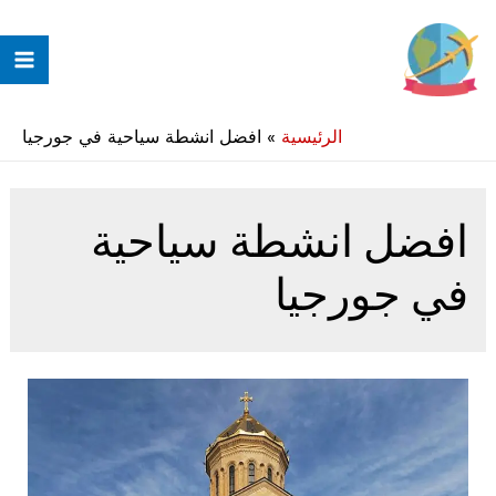
خطي
لى
ain
لمحتوى
enu
الرئيسية
»
افضل انشطة سياحية في جورجيا
افضل انشطة سياحية
في جورجيا