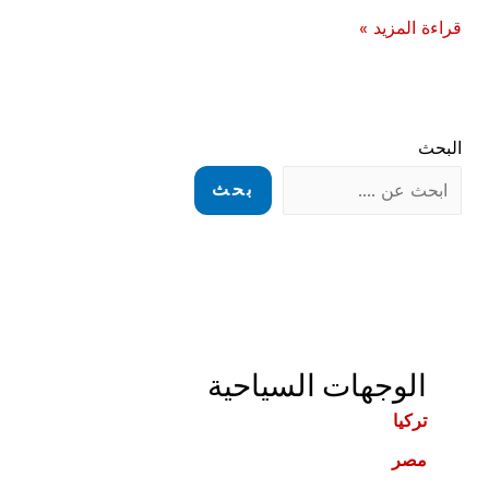
افضل
قراءة المزيد »
انشطة
سياحية
في
البحث
جورجيا
بحث
الوجهات السياحية
تركيا
مصر